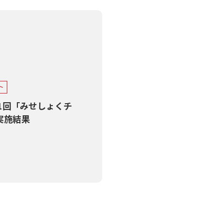
ト
第1回「みせしょくチ
実施結果