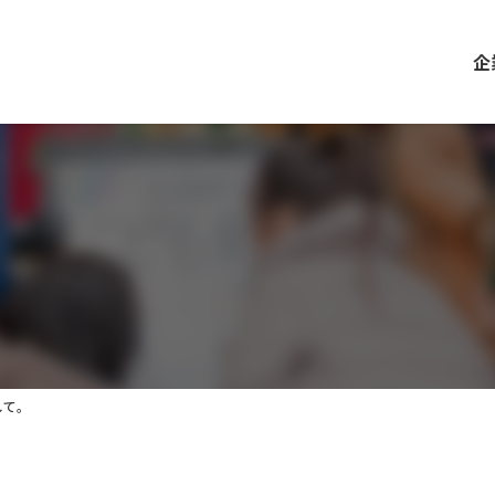
企
して。